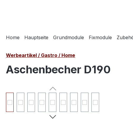
springen
Zur Hauptnavigation springen
Home
Hauptseite
Grundmodule
Fixmodule
Zubeh
Werbeartikel / Gastro / Home
Aschenbecher D190
Bildergalerie überspringen