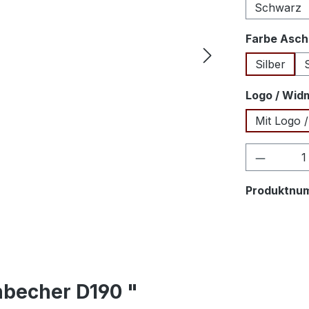
Schwarz
Farbe Asch
Silber
Logo / Wid
Mit Logo /
Produkt
Produktnu
nbecher D190 "