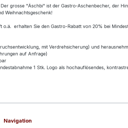
er grosse "Äschbi" ist der Gastro-Aschenbecher, der Hin
und Weihnachtsgeschenk!
t o.ä. erhalten Sie den Gastro-Rabatt von 20% bei Mind
Geruchsentwicklung, mit Verdrehsicherung) und herausnehm
ührungen auf Anfrage)
bar
 Mindestabnahme 1 Stk. Logo als hochauflösendes, kontrastr
Navigation