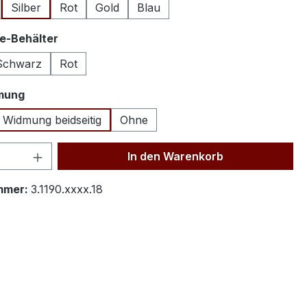
Silber
Rot
Gold
Blau
auswählen
e-Behälter
Schwarz
Rot
auswählen
mung
 Widmung beidseitig
Ohne
 Anzahl: Gib den gewünschten Wert ein 
In den Warenkorb
mmer:
3.1190.xxxx.18