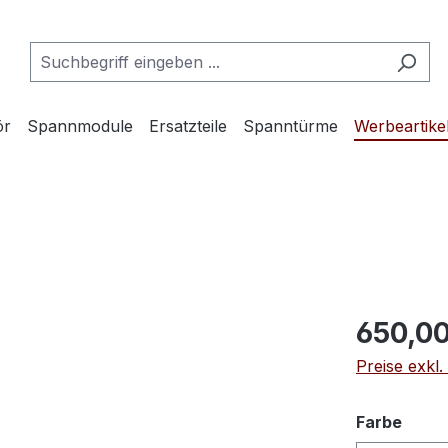
ör
Spannmodule
Ersatzteile
Spanntürme
Werbeartike
650,0
Preise exkl
ausw
Farbe