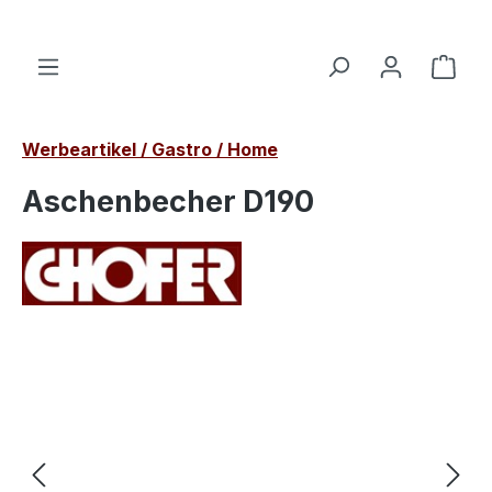
alt springen
Ware
Werbeartikel / Gastro / Home
Aschenbecher D190
Bildergalerie überspringen