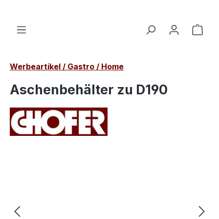
alt springen
Ware
Werbeartikel / Gastro / Home
Aschenbehälter zu D190
Bildergalerie überspringen