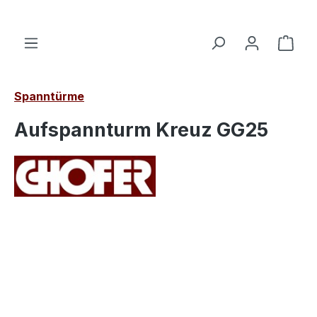
alt springen
Ware
Spanntürme
Aufspannturm Kreuz GG25
Bildergalerie überspringen