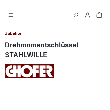
alt springen
Ware
Zubehör
Drehmomentschlüssel
STAHLWILLE
Bildergalerie überspringen