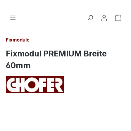
alt springen
Ware
Fixmodule
Fixmodul PREMIUM Breite
60mm
Bildergalerie überspringen