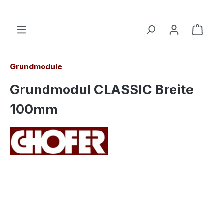
alt springen
Ware
Grundmodule
Grundmodul CLASSIC Breite
100mm
Bildergalerie überspringen