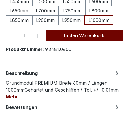
L450mm
L500mm
L550mm
L600mm
L650mm
L700mm
L750mm
L800mm
L850mm
L900mm
L950mm
L1000mm
Produkt Anzahl: Gib den gewünschten We
In den Warenkorb
Produktnummer:
9.3481.0600
Beschreibung
Grundmodul PREMIUM Breite 60mm / Längen
1000mmGehärtet und Geschliffen / Tol. +/- 0.01mm
Mehr
Bewertungen