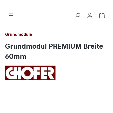
alt springen
Ware
Grundmodule
Grundmodul PREMIUM Breite
60mm
Bildergalerie überspringen