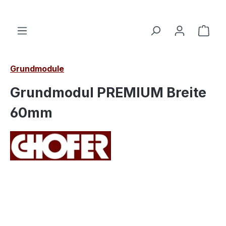
alt springen
Ware
Grundmodule
Grundmodul PREMIUM Breite
60mm
Bildergalerie überspringen