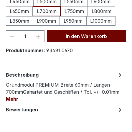
L450mm
L500mm
L550mm
L600mm
L650mm
L700mm
L750mm
L800mm
L850mm
L900mm
L950mm
L1000mm
Produkt Anzahl: Gib den gewünschten We
In den Warenkorb
Produktnummer:
9.3481.0670
Beschreibung
Grundmodul PREMIUM Breite 60mm / Längen
700mmGehärtet und Geschliffen / Tol. +/- 0.01mm
Mehr
Bewertungen