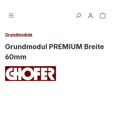
alt springen
Ware
Grundmodule
Grundmodul PREMIUM Breite
60mm
Bildergalerie überspringen