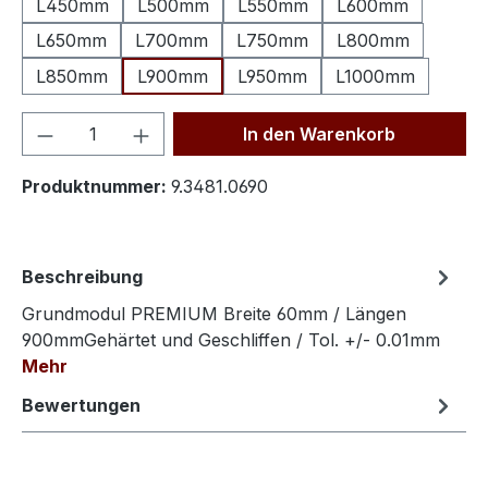
L450mm
L500mm
L550mm
L600mm
L650mm
L700mm
L750mm
L800mm
L850mm
L900mm
L950mm
L1000mm
Produkt Anzahl: Gib den gewünschten We
In den Warenkorb
Produktnummer:
9.3481.0690
Beschreibung
Grundmodul PREMIUM Breite 60mm / Längen
900mmGehärtet und Geschliffen / Tol. +/- 0.01mm
Mehr
Bewertungen