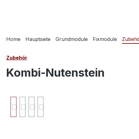
springen
Zur Hauptnavigation springen
Home
Hauptseite
Grundmodule
Fixmodule
Zubeh
Zubehör
Kombi-Nutenstein
Bildergalerie überspringen