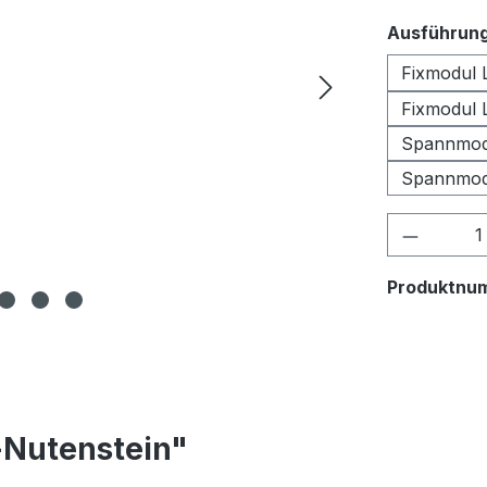
Ausführun
Fixmodul 
Fixmodul 
Spannmod
Spannmod
Produkt
Produktnu
-Nutenstein"