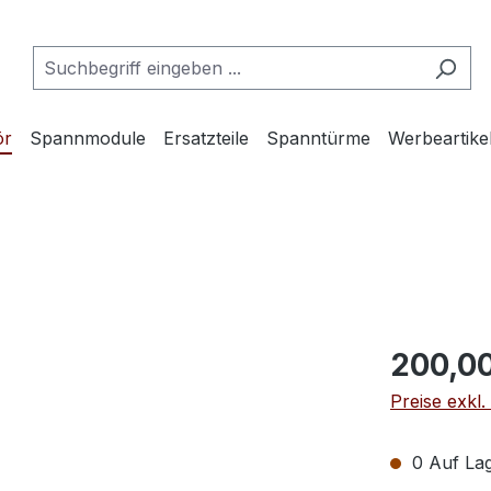
ör
Spannmodule
Ersatzteile
Spanntürme
Werbeartike
200,0
Preise exkl
0 Auf Lag