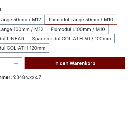
auswählen
g
Länge 50mm / M12
Fixmodul Länge 50mm / M10
Länge 100mm / M12
Fixmodul L100mm / M10
ul LINEAR
Spannmodul GOLIATH 60 / 100mm
ul GOLIATH 120mm
 Anzahl: Gib den gewünschten Wert ein 
In den Warenkorb
mmer:
9.3484.xxx.7