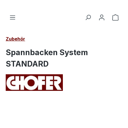
alt springen
Ware
Zubehör
Spannbacken System
STANDARD
Bildergalerie überspringen