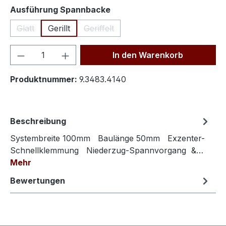
auswählen
Ausführung Spannbacke
Glatt
Gerillt
Geriffelt
(Diese Option ist zurzeit nicht verfügbar.)
(Diese Option ist zurzeit nicht verfügba
Produkt Anzahl: Gib den gewünschten We
In den Warenkorb
Produktnummer:
9.3483.4140
Beschreibung
Systembreite 100mm Baulänge 50mm Exzenter-
Schnellklemmung Niederzug-Spannvorgang &…
Mehr
Bewertungen