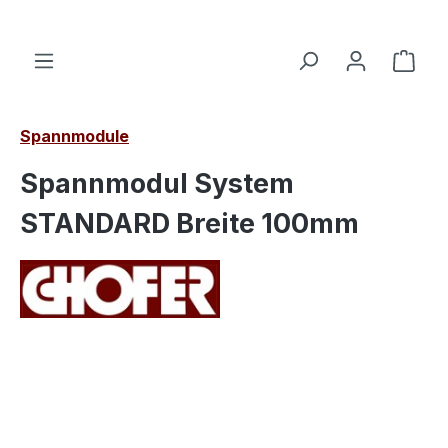
alt springen
Ware
Spannmodule
Spannmodul System
STANDARD Breite 100mm
Bildergalerie überspringen