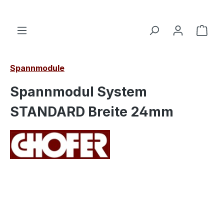
alt springen
Ware
Spannmodule
Spannmodul System
STANDARD Breite 24mm
Bildergalerie überspringen