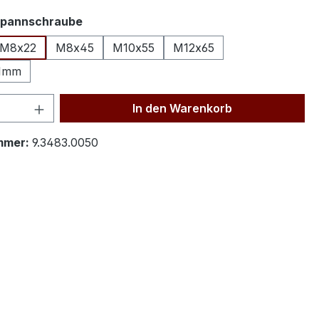
auswählen
 Spannschraube
M8x22
M8x45
M10x55
M12x65
x1mm
 Anzahl: Gib den gewünschten Wert ein 
In den Warenkorb
mmer:
9.3483.0050