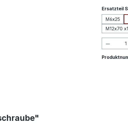
Ersatzteil
M6x25
M12x70 
Produkt
Produktnu
schraube"