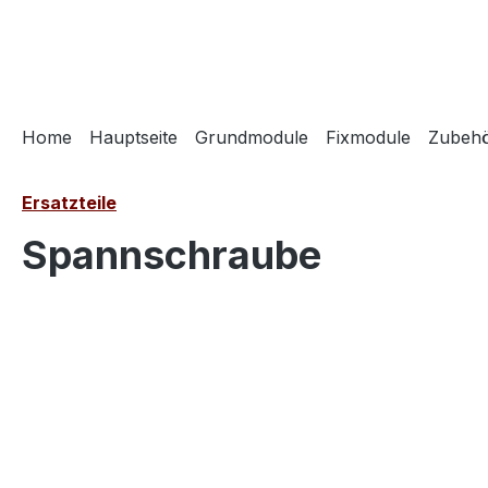
springen
Zur Hauptnavigation springen
Home
Hauptseite
Grundmodule
Fixmodule
Zubeh
Ersatzteile
Spannschraube
Bildergalerie überspringen