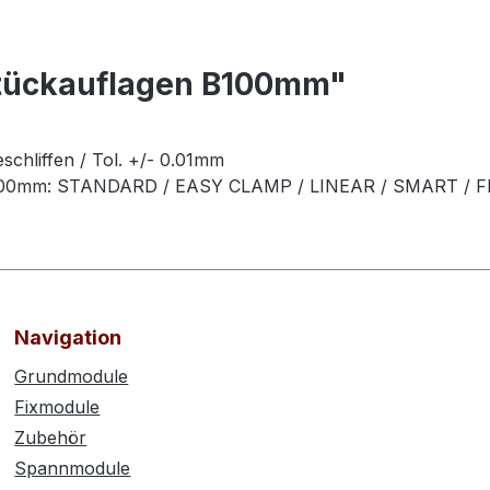
tückauflagen B100mm"
eschliffen / Tol. +/- 0.01mm
te 100mm: STANDARD / EASY CLAMP / LINEAR / SMART / 
Navigation
Grundmodule
Fixmodule
Zubehör
Spannmodule