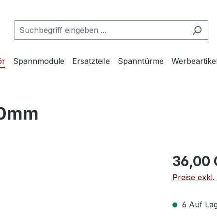
ör
Spannmodule
Ersatzteile
Spanntürme
Werbeartike
00mm
36,00
Preise exkl
6 Auf Lag