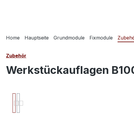
springen
Zur Hauptnavigation springen
Home
Hauptseite
Grundmodule
Fixmodule
Zubeh
Zubehör
Werkstückauflagen B1
Bildergalerie überspringen