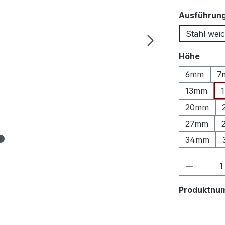
Ausführun
Stahl weic
auswä
Höhe
6mm
7
13mm
20mm
27mm
34mm
Produkt
Produktnu