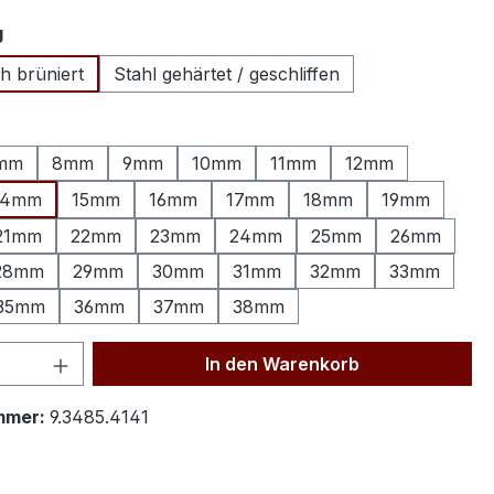
auswählen
g
h brüniert
Stahl gehärtet / geschliffen
hlen
mm
8mm
9mm
10mm
11mm
12mm
14mm
15mm
16mm
17mm
18mm
19mm
21mm
22mm
23mm
24mm
25mm
26mm
28mm
29mm
30mm
31mm
32mm
33mm
35mm
36mm
37mm
38mm
 Anzahl: Gib den gewünschten Wert ein 
In den Warenkorb
mmer:
9.3485.4141