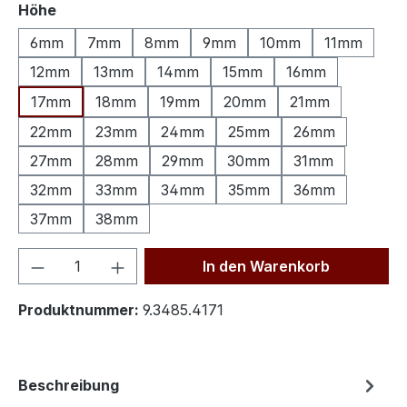
auswählen
Höhe
6mm
7mm
8mm
9mm
10mm
11mm
12mm
13mm
14mm
15mm
16mm
17mm
18mm
19mm
20mm
21mm
22mm
23mm
24mm
25mm
26mm
27mm
28mm
29mm
30mm
31mm
32mm
33mm
34mm
35mm
36mm
37mm
38mm
Produkt Anzahl: Gib den gewünschten We
In den Warenkorb
Produktnummer:
9.3485.4171
Beschreibung