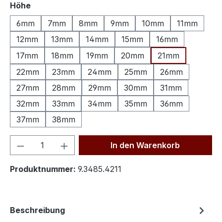
auswählen
Höhe
6mm
7mm
8mm
9mm
10mm
11mm
12mm
13mm
14mm
15mm
16mm
17mm
18mm
19mm
20mm
21mm
22mm
23mm
24mm
25mm
26mm
27mm
28mm
29mm
30mm
31mm
32mm
33mm
34mm
35mm
36mm
37mm
38mm
Produkt Anzahl: Gib den gewünschten We
In den Warenkorb
Produktnummer:
9.3485.4211
Beschreibung