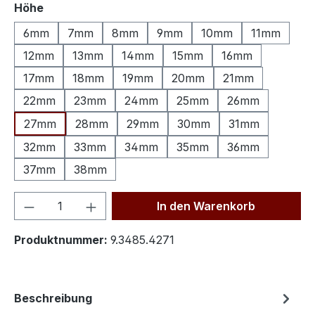
auswählen
Höhe
6mm
7mm
8mm
9mm
10mm
11mm
12mm
13mm
14mm
15mm
16mm
17mm
18mm
19mm
20mm
21mm
22mm
23mm
24mm
25mm
26mm
27mm
28mm
29mm
30mm
31mm
32mm
33mm
34mm
35mm
36mm
37mm
38mm
Produkt Anzahl: Gib den gewünschten We
In den Warenkorb
Produktnummer:
9.3485.4271
Beschreibung