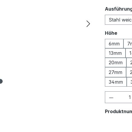
Ausführun
Stahl weic
auswä
Höhe
6mm
7
13mm
20mm
27mm
34mm
Produkt
Produktnu