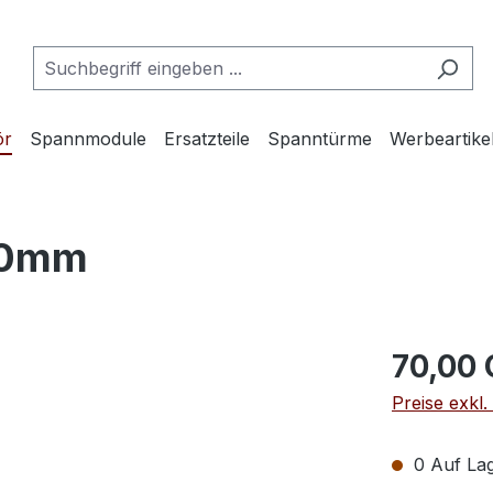
ör
Spannmodule
Ersatzteile
Spanntürme
Werbeartike
00mm
70,00
Preise exkl
0 Auf Lag