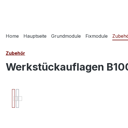
springen
Zur Hauptnavigation springen
Home
Hauptseite
Grundmodule
Fixmodule
Zubeh
Zubehör
Werkstückauflagen B1
Bildergalerie überspringen