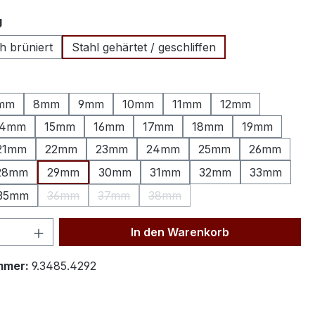
auswählen
g
h brüniert
Stahl gehärtet / geschliffen
hlen
mm
8mm
9mm
10mm
11mm
12mm
14mm
15mm
16mm
17mm
18mm
19mm
21mm
22mm
23mm
24mm
25mm
26mm
28mm
29mm
30mm
31mm
32mm
33mm
35mm
36mm
37mm
38mm
(Diese Option ist zurzeit nicht verfügbar.)
(Diese Option ist zurzeit nicht verfügbar.)
(Diese Option ist zurzeit nicht ve
 Anzahl: Gib den gewünschten Wert ein 
In den Warenkorb
mmer:
9.3485.4292