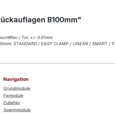
tückauflagen B100mm"
eschliffen / Tol. +/- 0.01mm
te 100mm: STANDARD / EASY CLAMP / LINEAR / SMART / 
Navigation
Grundmodule
Fixmodule
Zubehör
Spannmodule