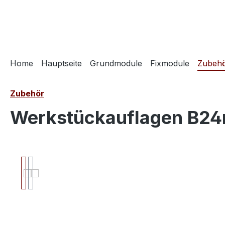
springen
Zur Hauptnavigation springen
Home
Hauptseite
Grundmodule
Fixmodule
Zubeh
Zubehör
Werkstückauflagen B2
Bildergalerie überspringen