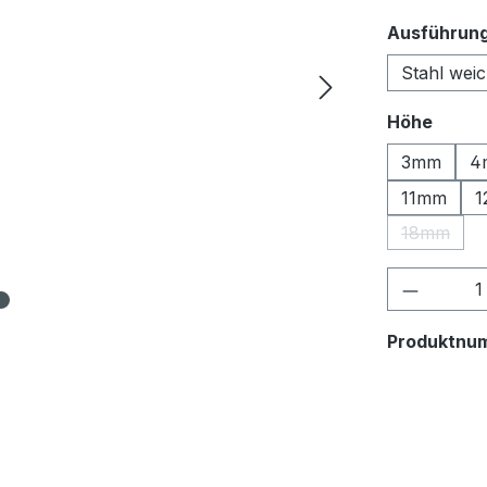
Ausführun
Stahl weic
auswä
Höhe
3mm
4
11mm
1
18mm
(Diese Op
Produkt
Produktnu