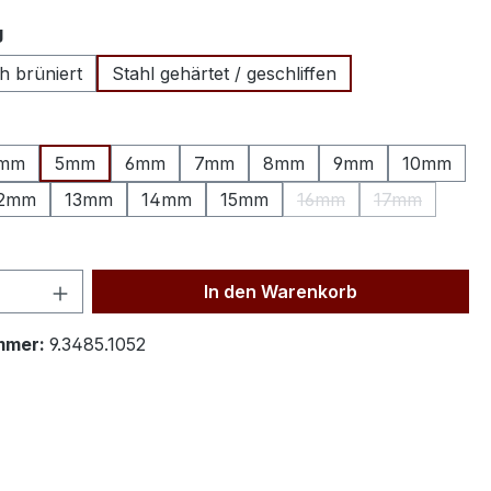
auswählen
g
h brüniert
Stahl gehärtet / geschliffen
hlen
mm
5mm
6mm
7mm
8mm
9mm
10mm
2mm
13mm
14mm
15mm
16mm
17mm
(Diese Option ist zurzei
(Diese Option
tion ist zurzeit nicht verfügbar.)
 Anzahl: Gib den gewünschten Wert ein 
In den Warenkorb
mmer:
9.3485.1052