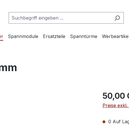
ör
Spannmodule
Ersatzteile
Spanntürme
Werbeartike
4mm
50,00
Preise exkl
0 Auf Lag