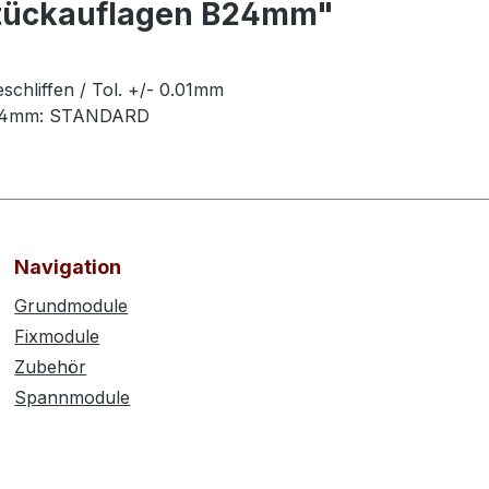
stückauflagen B24mm"
eschliffen / Tol. +/- 0.01mm
te 24mm: STANDARD
Navigation
Grundmodule
Fixmodule
Zubehör
Spannmodule