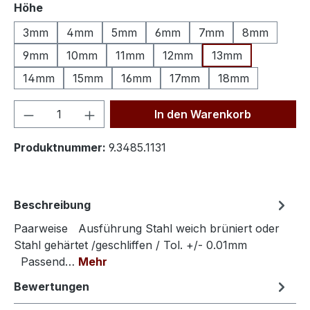
auswählen
Höhe
3mm
4mm
5mm
6mm
7mm
8mm
9mm
10mm
11mm
12mm
13mm
14mm
15mm
16mm
17mm
18mm
Produkt Anzahl: Gib den gewünschten We
In den Warenkorb
Produktnummer:
9.3485.1131
Beschreibung
Paarweise Ausführung Stahl weich brüniert oder
Stahl gehärtet /geschliffen / Tol. +/- 0.01mm
Passend…
Mehr
Bewertungen