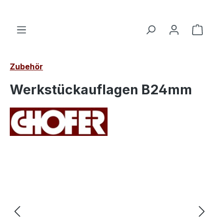
alt springen
Ware
Zubehör
Werkstückauflagen B24mm
Bildergalerie überspringen