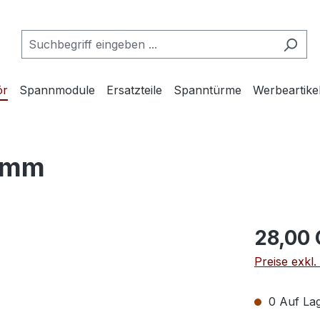
ör
Spannmodule
Ersatzteile
Spanntürme
Werbeartike
0mm
28,00
Preise exkl
0 Auf Lag