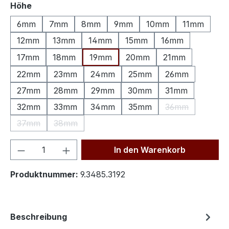
auswählen
Höhe
6mm
7mm
8mm
9mm
10mm
11mm
12mm
13mm
14mm
15mm
16mm
17mm
18mm
19mm
20mm
21mm
22mm
23mm
24mm
25mm
26mm
27mm
28mm
29mm
30mm
31mm
32mm
33mm
34mm
35mm
36mm
(Diese Option is
37mm
38mm
(Diese Option ist zurzeit nicht verfügbar.)
(Diese Option ist zurzeit nicht verfügbar.)
Produkt Anzahl: Gib den gewünschten We
In den Warenkorb
Produktnummer:
9.3485.3192
Beschreibung