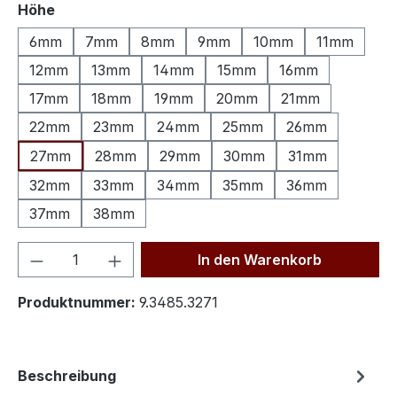
auswählen
Höhe
6mm
7mm
8mm
9mm
10mm
11mm
12mm
13mm
14mm
15mm
16mm
17mm
18mm
19mm
20mm
21mm
22mm
23mm
24mm
25mm
26mm
27mm
28mm
29mm
30mm
31mm
32mm
33mm
34mm
35mm
36mm
37mm
38mm
Produkt Anzahl: Gib den gewünschten We
In den Warenkorb
Produktnummer:
9.3485.3271
Beschreibung